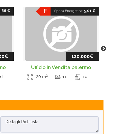
F
F
3,86 €
Spesa Energetica:
5,01 €
00€
120.000€
rmo
Ufficio in Vendita palermo
Appart
2
d.
120 m
n.d
n.d.
80 