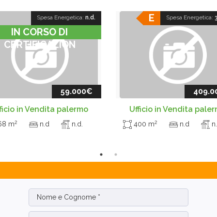
E
Spesa Energetica:
n.d.
Spesa Energetica:
IN CORSO DI
CERTIFICAZION
59.000€
409.0
ficio in Vendita palermo
Ufficio in Vendita pale
2
2
68 m
n.d
n.d.
400 m
n.d
n.