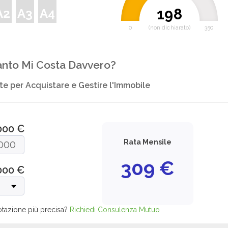
198
A2
A3
A4
0
(non dichiarato)
350
nto Mi Costa Davvero?
e per Acquistare e Gestire l'Immobile
000 €
Rata Mensile
309
€
000
€
otazione più precisa?
Richiedi Consulenza Mutuo