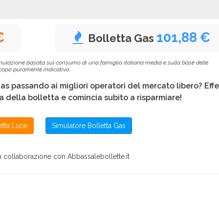
e
€
101,88 €
Bolletta Gas
 simulazione basata sul consumo di una famiglia italiana media e sulla base delle
 scopo puramente indicativo.
Gas passando ai migliori operatori del mercato libero? Eff
 della bolletta e comincia subito a risparmiare!
etta Luce
Simulatore Bolletta Gas
in collaborazione con Abbassalebollette.it