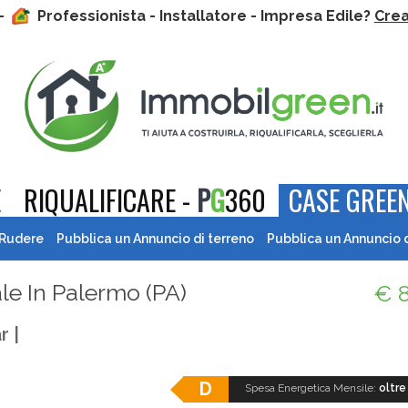
 -
Professionista - Installatore - Impresa Edile?
Crea 
E
RIQUALIFICARE -
P
G
360
CASE GREEN
 Rudere
Pubblica un Annuncio di terreno
Pubblica un Annuncio 
e In Palermo (
PA
)
€ 
r |
D
Spesa Energetica Mensile:
oltre