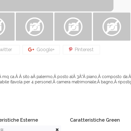
itter
Google+
Pinterest
0Â mq ca.Â Â sito aÂ palermo,Â posto alÂ 3Â°Â piano,Â composto da:Â
abile (tavola per 4 persone),Â camera matrimoniale,Â bagno,Â ripostig
eristiche Esterne
Caratteristiche Green
zo: