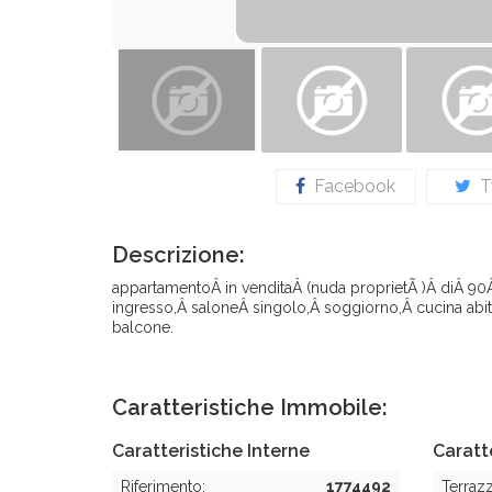
Facebook
Tw
Descrizione:
appartamentoÂ in venditaÂ (nuda proprietÃ )Â diÂ 9
ingresso,Â saloneÂ singolo,Â soggiorno,Â cucina abit
balcone.
Caratteristiche Immobile:
Caratteristiche Interne
Caratt
Riferimento:
1774492
Terraz