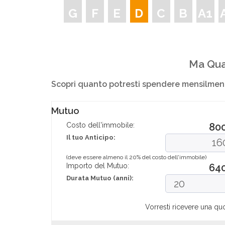
G
F
E
D
C
B
A1
Ma Qua
Scopri quanto potresti spendere mensilment
Mutuo
Costo dell'immobile:
80
Il tuo Anticipo:
(deve essere almeno il 20% del costo dell'immobile)
Importo del Mutuo:
64
Durata Mutuo (anni):
Vorresti ricevere una qu