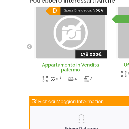
Potrebbero Interessarti Anche
D
Spesa Energetica:
3,05 €
138.000€
Appartamento in Vendita
Uf
palermo
2
155 m
4
2
Richiedi Maggiori Informazioni
Frimm Palermo