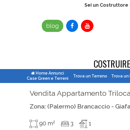
Sei un Costruttore
blog
COSTRUIR
Home Annunci
Trova un Terreno
Trova un
Case Green e Terreni
Vendita Appartamento Trilocal
Zona: (palermo) Brancaccio - Giafa
2
90 m
3
1