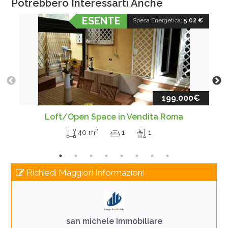
Potrebbero Interessarti Anche
ESENTE
Spesa Energetica:
5,02 €
199.000€
Loft/Open Space in Vendita Roma
2
40 m
1
1
Richiedi Maggiori Informazioni
san michele immobiliare