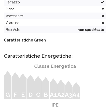
Terrazzo:
Piano:
2
Ascensore::
Giardino:
Box Auto:
non specificato
Caratteristiche Green
Caratteristiche Energetiche:
Classe Energetica
G
F
E
D
C
B
A1
A2
A3
A4
IPE