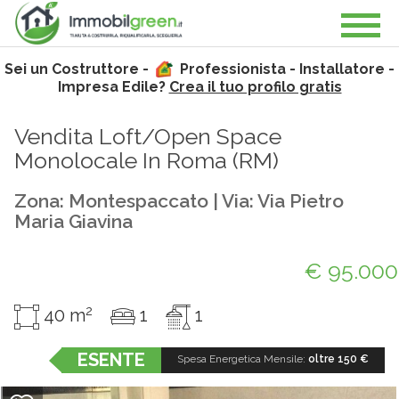
Sei un Costruttore -
Professionista - Installatore -
Impresa Edile?
Crea il tuo profilo gratis
Vendita Loft/Open Space
Monolocale In Roma (
RM
)
Zona: Montespaccato | Via: Via Pietro
Maria Giavina
€ 95.000
2
40 m
1
1
ESENTE
Spesa Energetica Mensile:
oltre 150 €