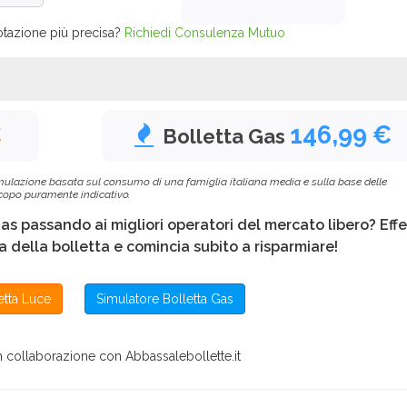
otazione più precisa?
Richiedi Consulenza Mutuo
e
€
146,99 €
Bolletta Gas
 simulazione basata sul consumo di una famiglia italiana media e sulla base delle
 scopo puramente indicativo.
Gas passando ai migliori operatori del mercato libero? Eff
 della bolletta e comincia subito a risparmiare!
etta Luce
Simulatore Bolletta Gas
in collaborazione con Abbassalebollette.it