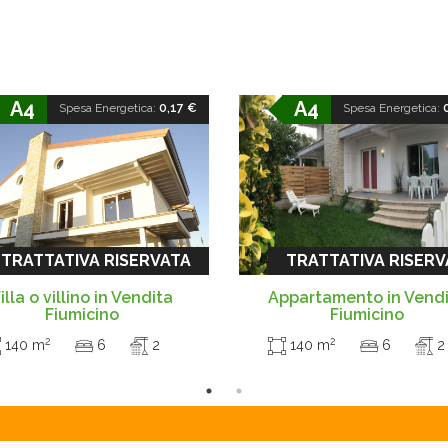
A4
A4
Spesa Energetica:
0,17 €
Spesa Energetica:
TRATTATIVA RISERVATA
TRATTATIVA RISERV
illa o villino in Vendita
Appartamento in Vend
Fiumicino
Fiumicino
2
2
140 m
6
2
140 m
6
2