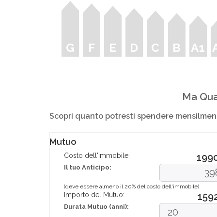
G
F
E
D
C
B
A1
Ma Qua
Scopri quanto potresti spendere mensilment
Mutuo
Costo dell'immobile:
199
Il tuo Anticipo:
(deve essere almeno il 20% del costo dell'immobile)
Importo del Mutuo:
159
Durata Mutuo (anni):