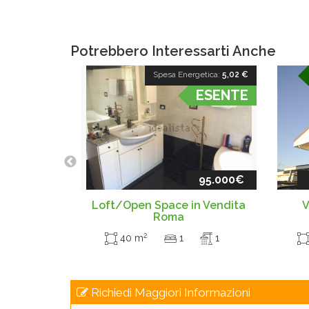
Potrebbero Interessarti Anche
Spesa Energetica:
5,02 €
ESENTE
95.000€
Loft/Open Space in Vendita
V
Roma
2
40 m
1
1
Richiedi Maggiori Informazioni