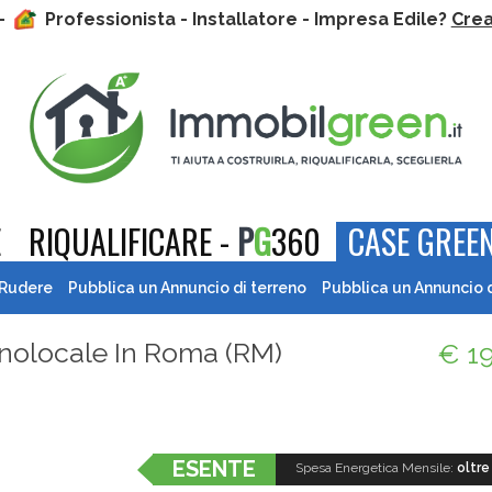
 -
Professionista - Installatore - Impresa Edile?
Crea 
E
RIQUALIFICARE -
P
G
360
CASE GREEN
 Rudere
Pubblica un Annuncio di terreno
Pubblica un Annuncio 
olocale In Roma (
RM
)
€ 1
ESENTE
Spesa Energetica Mensile:
oltre