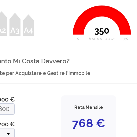
350
A2
A3
A4
0
(non dichiarato)
350
nto Mi Costa Davvero?
e per Acquistare e Gestire l'Immobile
000 €
Rata Mensile
768
€
200
€