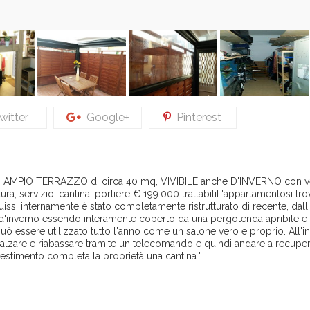
itter
Google+
Pinterest
con AMPIO TERRAZZO di circa 40 mq, VIVIBILE anche D'INVERNO con 
 servizio, cantina. portiere € 199.000 trattabiliL'appartamentosi trov
Luiss, internamente è stato completamente ristrutturato di recente, dall
 d'inverno essendo interamente coperto da una pergotenda apribile e
può essere utilizzato tutto l'anno come un salone vero e proprio. All'i
alzare e riabassare tramite un telecomando e quindi andare a recupe
vestimento completa la proprietà una cantina."