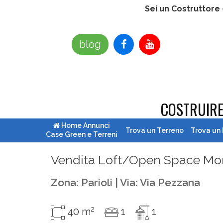
Sei un Costruttore
blog
COSTRUIR
Home Annunci
Trova un Terreno
Trova un
Case Green e Terreni
Vendita Loft/Open Space Mon
Zona: Parioli | Via: Via Pezzana
2
40 m
1
1