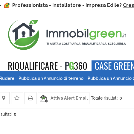
 -
Professionista - Installatore - Impresa Edile?
Crea 
E
RIQUALIFICARE -
P
G
360
CASE GREEN
 Rudere
Pubblica un Annuncio di terreno
Pubblica un Annuncio 
Attiva Alert Email
Totale risultati:
0
isultati:
0