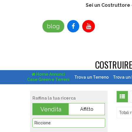
Sei un Costruttore
blog
COSTRUIR
Home Annunci
Trova un Terreno
Trova un
Case Green e Terreni
Raffina la tua ricerca
Vendita
Affitto
Totali r