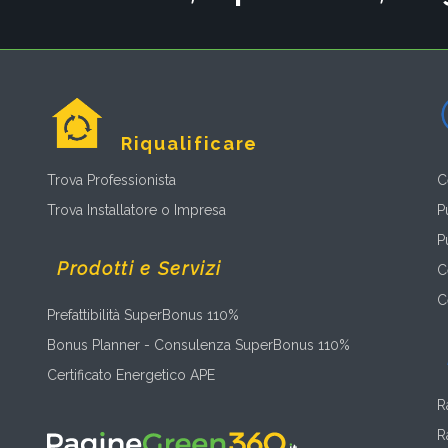
Riqualificare
Trova Professionista
C
Trova Installatore o Impresa
P
P
Prodotti e Servizi
C
C
Prefattibilità SuperBonus 110%
Bonus Planner - Consulenza SuperBonus 110%
Certificato Energetico APE
R
R