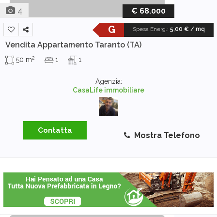
4
€ 68.000
G
Spesa Energ.
:
5,00 € / mq
Vendita Appartamento
Taranto (TA)
2
50 m
1
1
Agenzia:
CasaLife immobiliare
Contatta
Mostra Telefono