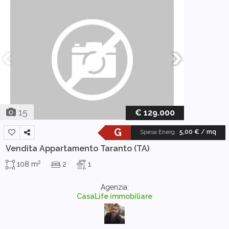
15
€ 129.000
G
Spesa Energ.
:
5,00 € / mq
Vendita Appartamento
Taranto (TA)
2
108 m
2
1
Agenzia:
CasaLife immobiliare