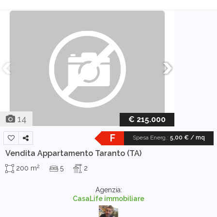
14
€ 215.000
F
Spesa Energ.
:
5,00 € / mq
Vendita Appartamento
Taranto (TA)
2
200 m
5
2
Agenzia:
CasaLife immobiliare