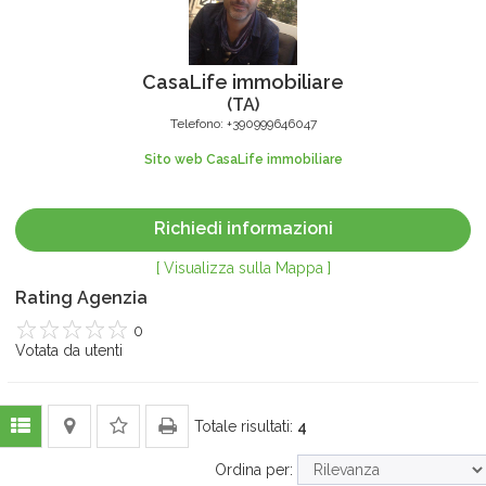
CasaLife immobiliare
(
TA
)
Telefono:
+390999646047
Sito web CasaLife immobiliare
Richiedi informazioni
[ Visualizza sulla Mappa ]
Rating Agenzia
0
1
Votata da
2
3
4
utenti
5
Totale risultati:
4
Ordina per: