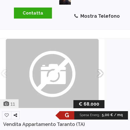
Contatta
Mostra Telefono
11
€ 68.000
G
Spesa Energ.
:
5,00 € / mq
Vendita Appartamento
Taranto (TA)