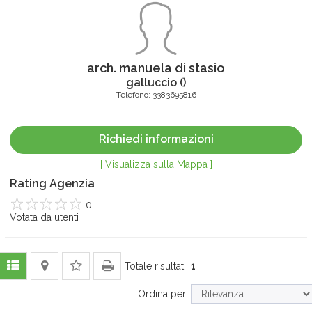
arch. manuela di stasio
galluccio
(
)
Telefono:
3383695816
Richiedi informazioni
[ Visualizza sulla Mappa ]
Rating Agenzia
0
1
Votata da
2
3
4
utenti
5
Totale risultati:
1
Ordina per: