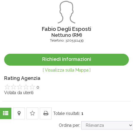
Fabio Degli Esposti
Nettuno
(
RM
)
Telefono:
3205311439
Richiedi informazioni
[ Visualizza sulla Mappa ]
Rating Agenzia
0
1
Votata da
2
3
4
utenti
5
Totale risultati:
1
Ordina per: