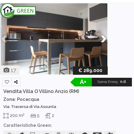
17
€ 289.000
A+
Spesa Energ.
:
n.d.
Vendita Villa O Villino
Anzio (RM)
Zona: Pocacqua
Via: Traversa di Via Assunta
2
200 m
5
2
Caratteristiche Green: