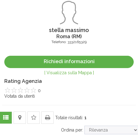
stella massimo
Roma
(
RM
)
Telefono:
3332165329
Richiedi informazioni
[ Visualizza sulla Mappa ]
Rating Agenzia
0
1
Votata da
2
3
4
utenti
5
Totale risultati:
1
Ordina per: