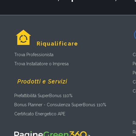
Riqualificare
Trova Professionista
C
Trova Installatore o Impresa
P
P
Prodotti e Servizi
C
C
Prefattibilità SuperBonus 110%
Bonus Planner - Consulenza SuperBonus 110%
Certificato Energetico APE
R
R