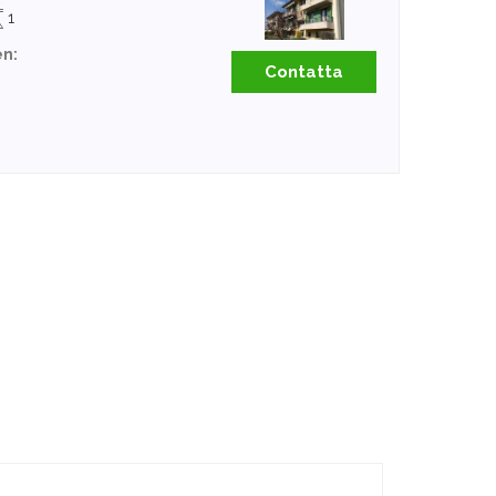
1
en:
Contatta