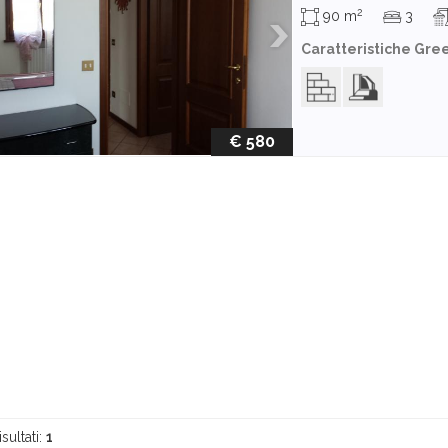
2
90 m
3
Caratteristiche Gre
€ 580
isultati:
1