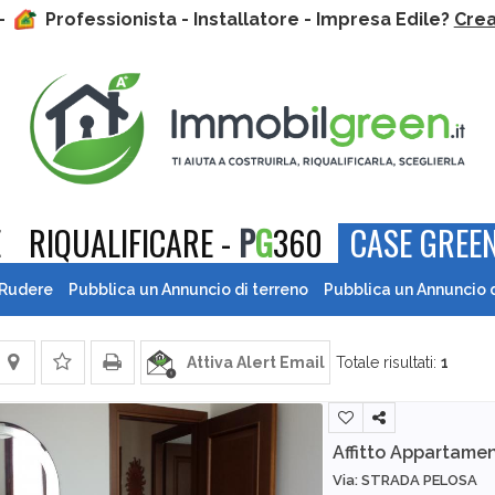
 -
Professionista - Installatore - Impresa Edile?
Crea 
E
RIQUALIFICARE -
P
G
360
CASE GREEN
 Rudere
Pubblica un Annuncio di terreno
Pubblica un Annuncio 
Attiva Alert Email
Totale risultati:
1
Affitto Appartame
Via: STRADA PELOSA