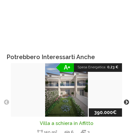
Potrebbero Interessarti Anche
A+
Spesa Energetica:
0,23 €
390.000€
Villa a schiera in Affitto
2
150 m
6
3