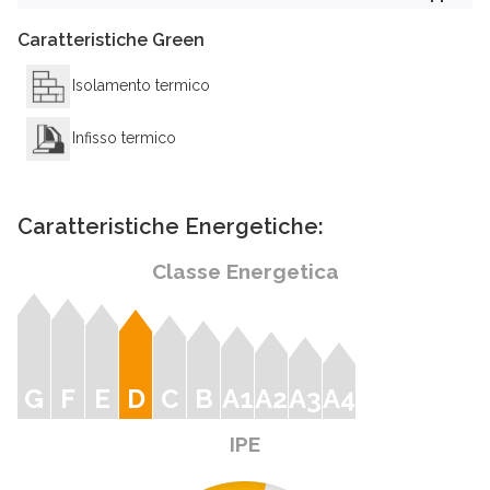
Caratteristiche Green
Isolamento termico
Infisso termico
Caratteristiche Energetiche:
Classe Energetica
G
F
E
D
C
B
A1
A2
A3
A4
IPE