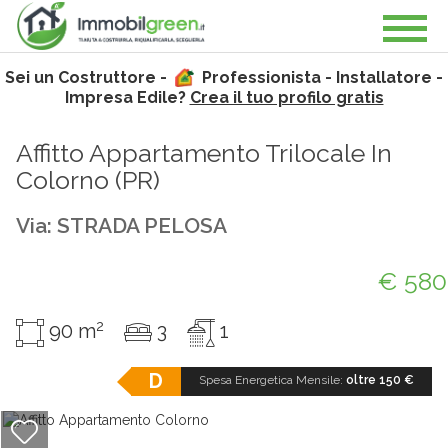
Sei un Costruttore -
Professionista - Installatore -
Impresa Edile?
Crea il tuo profilo gratis
Affitto Appartamento Trilocale In
Colorno (
PR
)
Via: STRADA PELOSA
€ 580
2
90 m
3
1
D
Spesa Energetica Mensile:
oltre 150 €