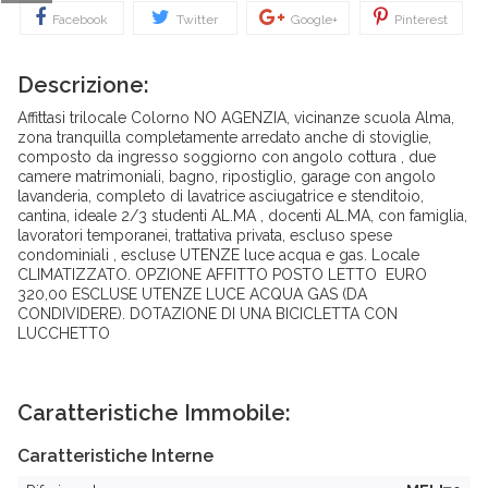
Facebook
Twitter
Google+
Pinterest
Descrizione:
Affittasi trilocale Colorno NO AGENZIA, vicinanze scuola Alma,
zona tranquilla completamente arredato anche di stoviglie,
composto da ingresso soggiorno con angolo cottura , due
camere matrimoniali, bagno, ripostiglio, garage con angolo
lavanderia, completo di lavatrice asciugatrice e stenditoio,
cantina, ideale 2/3 studenti AL.MA , docenti AL.MA, con famiglia,
lavoratori temporanei, trattativa privata, escluso spese
condominiali , escluse UTENZE luce acqua e gas. Locale
CLIMATIZZATO. OPZIONE AFFITTO POSTO LETTO EURO
320,00 ESCLUSE UTENZE LUCE ACQUA GAS (DA
CONDIVIDERE). DOTAZIONE DI UNA BICICLETTA CON
LUCCHETTO
Caratteristiche Immobile:
Caratteristiche Interne