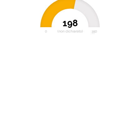
198
0
(non dichiarato)
350