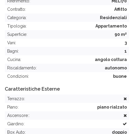
Riferimento:
MELI70
Contratto:
Affitto
Categoria:
Residenziali
Tipologia:
Appartamento
2
Superficie:
90 m
Vani:
3
Bagni:
1
Cucina:
angolo cottura
Riscaldamento:
autonomo
Condizioni:
buone
Caratteristiche Esterne
Terrazzo:
Piano:
piano rialzato
Ascensore::
Giardino:
Box Auto:
doppio