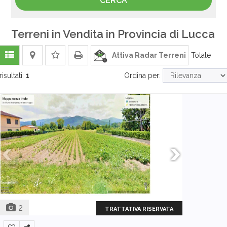
Terreni in Vendita in Provincia di Lucca
Attiva Radar Terreni
Totale
risultati:
1
Ordina per:
2
TRATTATIVA RISERVATA