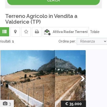
Terreno Agricolo in Vendita a
Valderice (TP)
Attiva Radar Terreni
Totale
risultati:
1
Ordina per:
3
€ 35.000