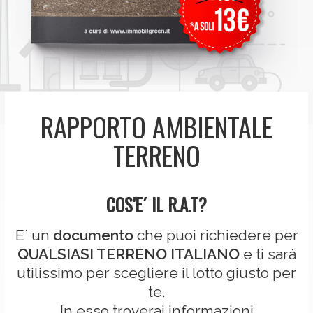
RAPPORTO AMBIENTALE
TERRENO
COS'E´ IL R.A.T?
E´ un
documento
che puoi richiedere per
QUALSIASI TERRENO ITALIANO
e ti sarà
utilissimo per scegliere il lotto giusto per
te.
In esso troverai informazioni