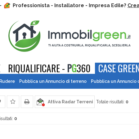
 -
Professionista - Installatore - Impresa Edile?
Crea 
E
RIQUALIFICARE -
P
G
360
CASE GREEN
 Rudere
Pubblica un Annuncio di terreno
Pubblica un Annuncio 
Attiva Radar Terreni
Totale risultati:
0
isultati:
0