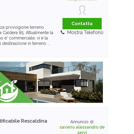
Contatta
nza provvigione terreno
Mostra Telefono
via Caldera 85. Attualmente la
no e' commerciale, vi è la
i destinazione in terreno ...
ificabile
Rescaldina
Annuncio di:
saverio alessandro de
servi