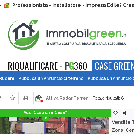
 -
Professionista - Installatore - Impresa Edile?
Crea 
E
RIQUALIFICARE -
P
G
360
CASE GREEN
 Rudere
Pubblica un Annuncio di terreno
Pubblica un Annuncio 
Attiva Radar Terreni
Totale risultati:
6
Vuoi Costruire Casa?
Vendita 
Zona: Cen