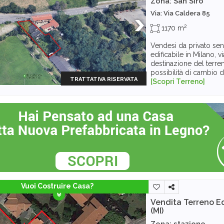
Zona: San Siro
Via: Via Caldera 85
2
1170 m
Vendesi da privato se
edificabile in Milano, 
destinazione del terre
possibilità di cambio d
TRATTATIVA RISERVATA
[Scopri Terreno]
Vuoi Costruire Casa?
Vendita Terreno Ed
(MI)
Zona: stazione