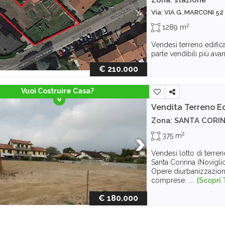
Via: VIA G. MARCONI 52
2
1289 m
Vendesi terreno edific
parte vendibili più avant
€ 210.000
Vuoi Costruire Casa?
Vendita Terreno Ed
Zona: SANTA CORI
2
375 m
Vendesi lotto di terren
Santa Corinna (Noviglio)
Opere diurbanizzazion
comprese. ...
[Scopri 
€ 180.000