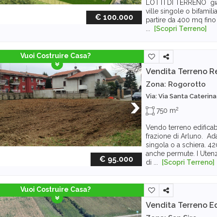
LOTTI DI TERRENO già 
ville singole o bifamilia
€ 100.000
partire da 400 mq fin
...
[Scopri Terreno]
Vuoi Costruire Casa?
Vendita Terreno R
Zona: Rogorotto
Via: Via Santa Caterina
2
750 m
Vendo terreno edifica
frazione di Arluno. Ada
singola o a schiera. 42
anche permute. I Uten
€ 95.000
di ...
[Scopri Terreno]
Vuoi Costruire Casa?
Vendita Terreno Ed