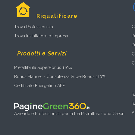
Riqualificare
Trova Professionista
C
Trova Installatore o Impresa
P
P
Prodotti e Servizi
C
C
Prefattibilità SuperBonus 110%
Bonus Planner - Consulenza SuperBonus 110%
Certificato Energetico APE
R
R
A
Aziende e Professionisti per la tua Ristrutturazione Green