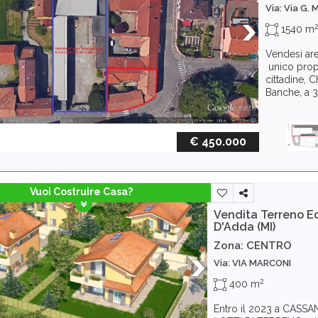
Via: Via G. 
1540 m
Vendesi are
unico propr
cittadine, 
Banche, a 3
€ 450.000
Vuoi Costruire Casa?
Vendita Terreno Ed
D'Adda (MI)
Zona: CENTRO
Via: VIA MARCONI
2
400 m
Entro il 2023 a CASSA