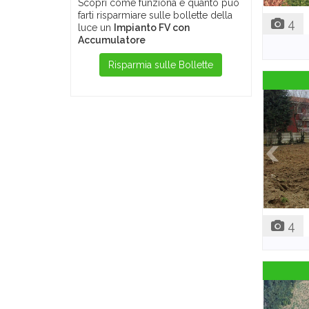
Scopri come funziona e quanto può
farti risparmiare sulle bollette della
4
luce un
Impianto FV con
Accumulatore
Risparmia sulle Bollette
4