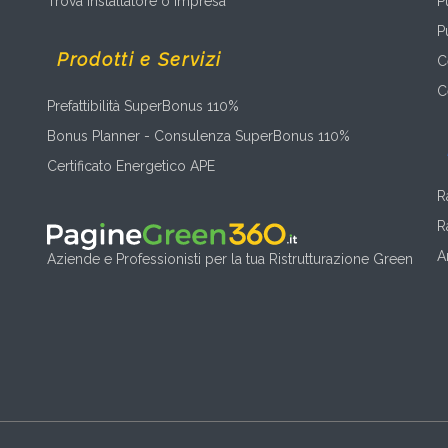
Trova Installatore o Impresa
P
P
Prodotti e Servizi
C
C
Prefattibilità SuperBonus 110%
Bonus Planner - Consulenza SuperBonus 110%
Certificato Energetico APE
R
R
A
Aziende e Professionisti per la tua Ristrutturazione Green