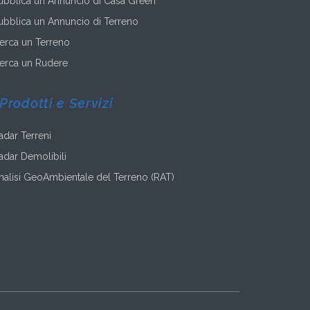
ubblica un Annuncio di Casa Green
ubblica un Annuncio di Terreno
erca un Terreno
erca un Rudere
Prodotti e Servizi
adar Terreni
adar Demolibili
nalisi GeoAmbientale del Terreno (RAT)