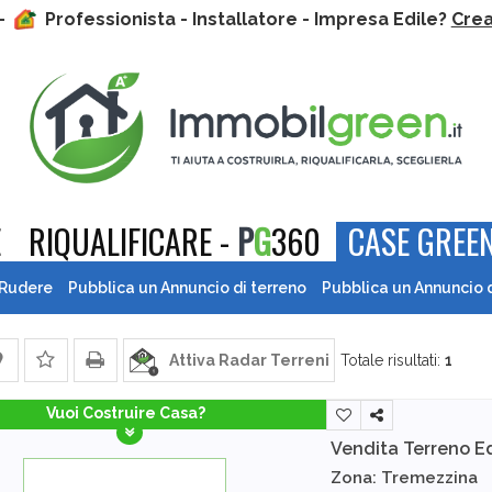
 -
Professionista - Installatore - Impresa Edile?
Crea 
E
RIQUALIFICARE -
P
G
360
CASE GREEN
 Rudere
Pubblica un Annuncio di terreno
Pubblica un Annuncio 
Attiva Radar Terreni
Totale risultati:
1
Vuoi Costruire Casa?
Vendita Terreno Ed
Zona: Tremezzina