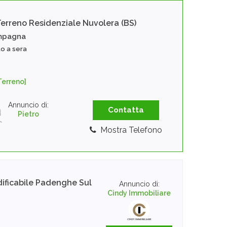
Terreno Residenziale
Nuvolera (BS)
mpagna
to a sera
Terreno]
Annuncio di:
Contatta
Pietro
Mostra Telefono
ificabile
Padenghe Sul
Annuncio di:
Cindy Immobiliare