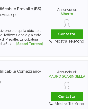
ificabile
Prevalle (BS)
Annuncio di:
Alberto
VEMBRE 130
osizione tranquilla ubicato a
Contatta
di lottizzazione è già stato
di Prevalle. La cubatura
Mostra Telefono
di 4627 ...
[Scopri Terreno]
ificabile
Comezzano-
Annuncio di:
MAURO SCARINGELLA
3
Contatta
Mostra Telefono