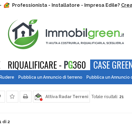
 -
Professionista - Installatore - Impresa Edile?
Crea 
E
RIQUALIFICARE -
P
G
360
CASE GREEN
 Rudere
Pubblica un Annuncio di terreno
Pubblica un Annuncio 
Attiva Radar Terreni
Totale risultati:
21
1 di 2