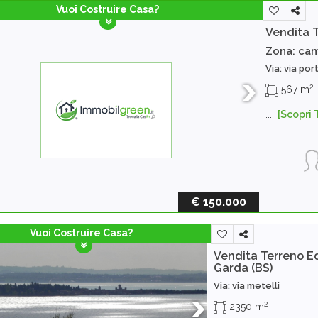
Vuoi Costruire Casa?
Vendita 
Zona: ca
Via: via por
2
567 m
...
[Scopri 
€ 150.000
Vuoi Costruire Casa?
Vendita Terreno Ed
Garda (BS)
Via: via metelli
2
2350 m