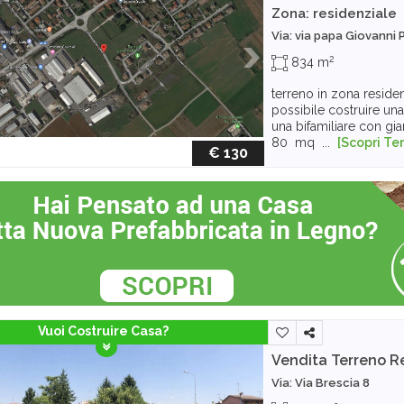
Zona: residenziale
Via: via papa Giovanni P
2
834 m
terreno in zona residen
possibile costruire una
una bifamiliare con gi
80 mq ...
[Scopri Te
€ 130
Vuoi Costruire Casa?
Vendita Terreno R
Via: Via Brescia 8