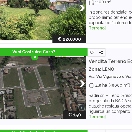
2
1100 m
In zona residenziale, co
proponiamo terreno ed
capacità edificatoria di
Terreno]
€ 220.000
Vuoi Costruire Casa?
Vendita Terreno Ed
Zona: LENO
Via: Via Viganovo e Vi
2
4.9 ha
(49000 m
)
Badia srl – Leno (Bresc
progettata da BADIA srl
qualche residua opera d
riguarda un comparto di
€ 150
Terreno]