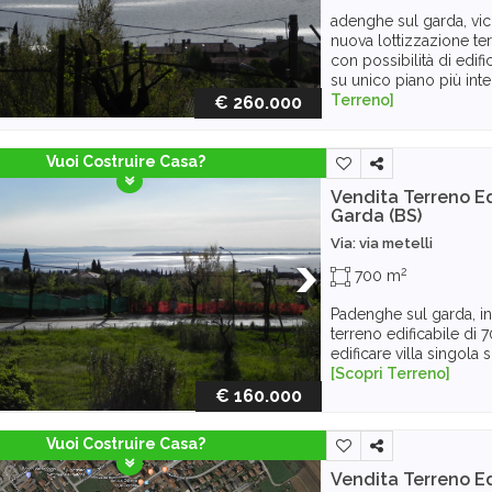
adenghe sul garda, vic
nuova lottizzazione te
con possibilità di edif
su unico piano più inter
Terreno]
€ 260.000
Vuoi Costruire Casa?
Vendita Terreno Ed
Garda (BS)
Via: via metelli
2
700 m
Padenghe sul garda, i
terreno edificabile di 
edificare villa singola
[Scopri Terreno]
€ 160.000
Vuoi Costruire Casa?
Vendita Terreno Ed