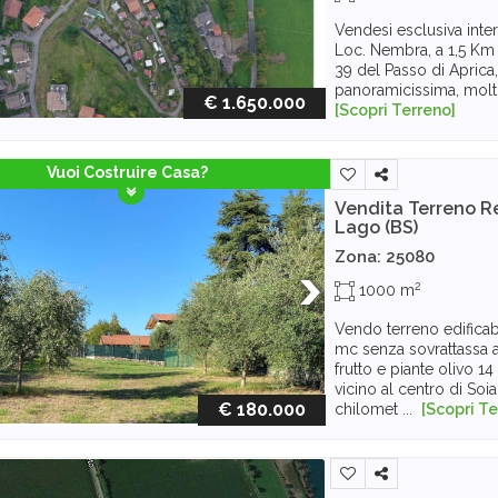
Vendesi esclusiva inter
Loc. Nembra, a 1,5 Km d
39 del Passo di Aprica,
panoramicissima, molto 
€ 1.650.000
[Scopri Terreno]
Vuoi Costruire Casa?
Vendita Terreno R
Lago (BS)
Zona: 25080
2
1000 m
Vendo terreno edificab
mc senza sovrattassa a
frutto e piante olivo 14 
vicino al centro di Soi
€ 180.000
chilomet ...
[Scopri Te