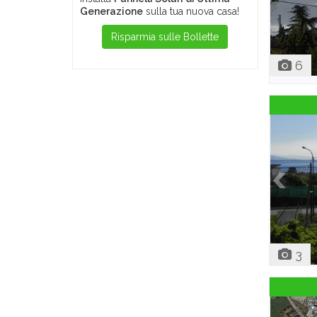
Generazione
sulla tua nuova casa!
Risparmia sulle Bollette
6
3