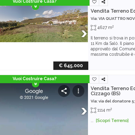
Vuoi Costruire Casa?
Vendita Terreno Ed
Via: VIA QUATTRO NO
2
4627 m
Il terreno si trova in p
11 Km da Salò. Il piano 
approvato dal Comune 
massima costruibile è 
€ 645.000
Vuoi Costruire Casa?
Vendita Terreno Ed
Cizzago (BS)
Via: via del donatore 5
2
1114 m
...
[Scopri Terreno]