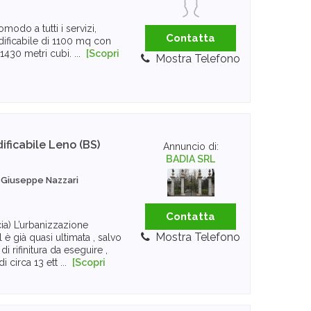
modo a tutti i servizi,
Contatta
ificabile di 1100 mq con
 1430 metri cubi. ...
[Scopri
Mostra Telefono
ificabile
Leno (BS)
Annuncio di:
BADIA SRL
a Giuseppe Nazzari
Contatta
ia) L’urbanizzazione
Mostra Telefono
 è già quasi ultimata , salvo
i rifinitura da eseguire ,
 circa 13 ett ...
[Scopri