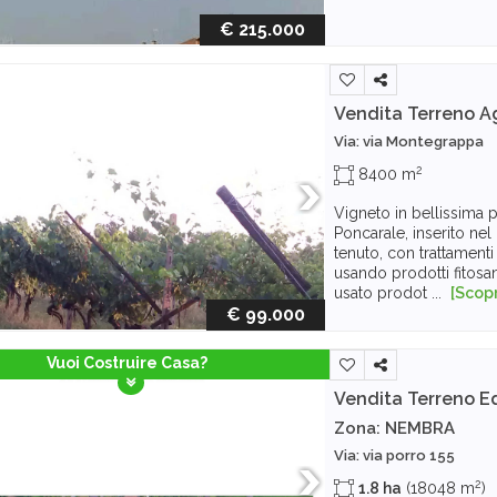
€ 215.000
Vendita Terreno A
Via: via Montegrappa
2
8400 m
Vigneto in bellissima 
Poncarale, inserito ne
tenuto, con trattament
usando prodotti fitosan
usato prodot ...
[Scopr
€ 99.000
Vuoi Costruire Casa?
Vendita Terreno Ed
Zona: NEMBRA
Via: via porro 155
2
1.8 ha
(18048 m
)