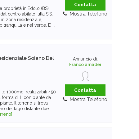
Contatta
a proprietà in Edolo (BS)
Mostra Telefono
al centro abitato, ulla S.S.
 in zona residenziale,
tranquilla e nel verde. E’ ...
esidenziale
Soiano Del
Annuncio di:
Franco amadei
Contatta
ile 1000mq, realizzabili 450
 forma di L con piante da
Mostra Telefono
piante. Il terreno si trova
ano del lago distante due
rreno]