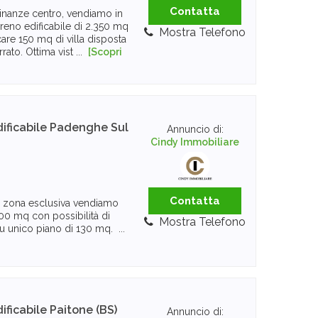
Contatta
inanze centro, vendiamo in
rreno edificabile di 2.350 mq
Mostra Telefono
icare 150 mq di villa disposta
rato. Ottima vist ...
[Scopri
ificabile
Padenghe Sul
Annuncio di:
Cindy Immobiliare
Contatta
n zona esclusiva vendiamo
700 mq con possibilità di
Mostra Telefono
 su unico piano di 130 mq. ...
ificabile
Paitone (BS)
Annuncio di: