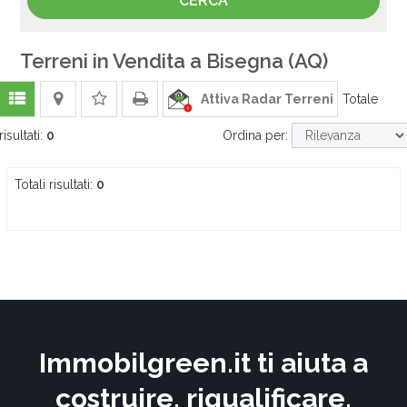
Terreni in Vendita a Bisegna (AQ)
Attiva Radar Terreni
Totale
risultati:
0
Ordina per:
Totali risultati:
0
Immobilgreen.it ti aiuta a
costruire, riqualificare,