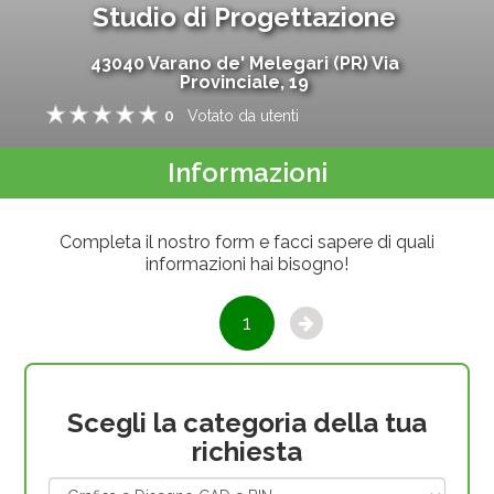
Studio di Progettazione
43040
Varano de' Melegari
(
PR
)
Via
Provinciale, 19
0
Votato da
utenti
1
2
3
4
5
Informazioni
Completa il nostro form e facci sapere di quali
informazioni hai bisogno!
1
Scegli la categoria della tua
richiesta