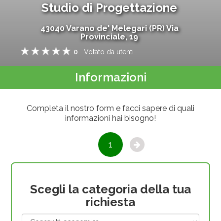
Studio di Progettazione
43040
Varano de' Melegari
(
PR
)
Via
Provinciale, 19
0
Votato da
utenti
1
2
3
4
5
Informazioni
Completa il nostro form e facci sapere di quali
informazioni hai bisogno!
1
Scegli la categoria della tua
richiesta