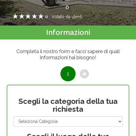
(
)
0
Votato da
utenti
1
2
3
4
5
Informazioni
Completa il nostro form e facci sapere di quali
informazioni hai bisogno!
1
Scegli la categoria della tua
richiesta