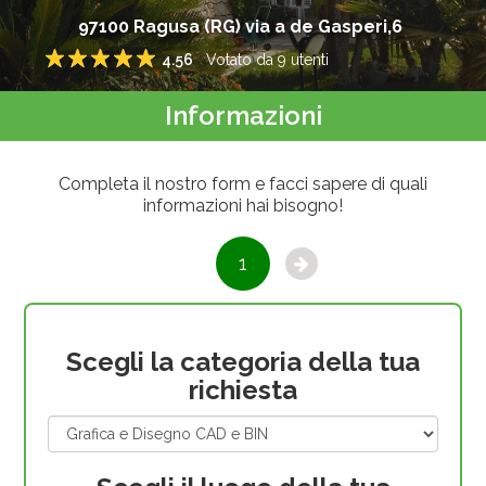
97100
Ragusa
(
RG
)
via a de Gasperi,6
4.56
Votato da
9
utenti
1
2
3
4
5
Informazioni
Completa il nostro form e facci sapere di quali
informazioni hai bisogno!
1
Scegli la categoria della tua
richiesta