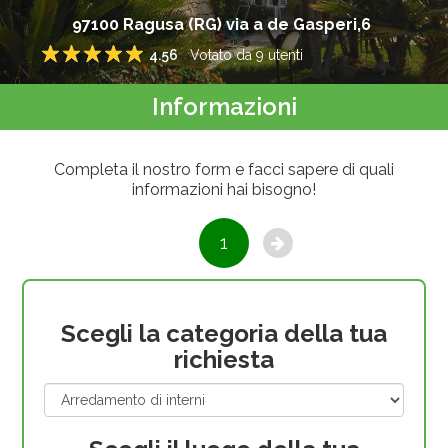
97100
Ragusa
(
RG
)
via a de Gasperi,6
4.56
Votato da
9
utenti
1
2
3
4
5
Informazioni
Completa il nostro form e facci sapere di quali
informazioni hai bisogno!
1
Scegli la categoria della tua
richiesta