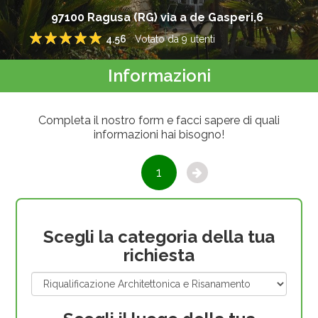
97100
Ragusa
(
RG
)
via a de Gasperi,6
4.56
Votato da
9
utenti
1
2
3
4
5
Informazioni
Completa il nostro form e facci sapere di quali
informazioni hai bisogno!
1
Scegli la categoria della tua
richiesta