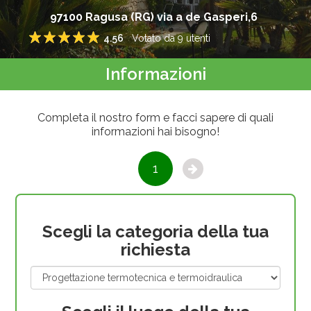
97100
Ragusa
(
RG
)
via a de Gasperi,6
4.56
Votato da
9
utenti
1
2
3
4
5
Informazioni
Completa il nostro form e facci sapere di quali
informazioni hai bisogno!
1
Scegli la categoria della tua
richiesta