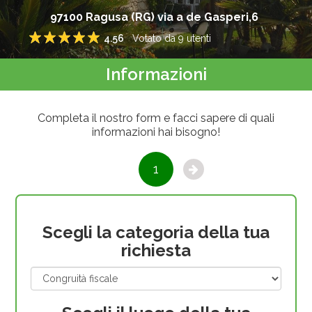
97100
Ragusa
(
RG
)
via a de Gasperi,6
4.56
Votato da
9
utenti
1
2
3
4
5
Informazioni
Completa il nostro form e facci sapere di quali
informazioni hai bisogno!
1
Scegli la categoria della tua
richiesta