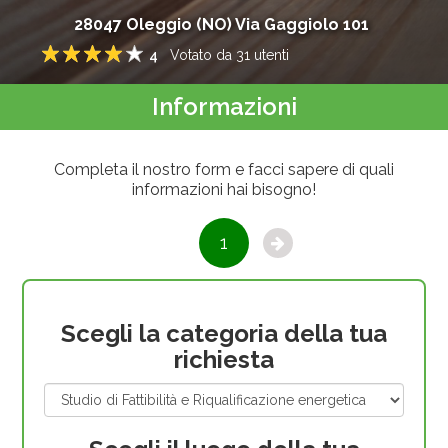
28047
Oleggio
(
NO
)
Via Gaggiolo 101
4
Votato da
31
utenti
1
2
3
4
5
Informazioni
Completa il nostro form e facci sapere di quali
informazioni hai bisogno!
1
Scegli la categoria della tua
richiesta