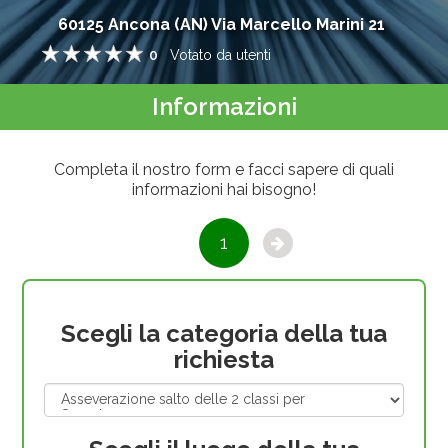
60125
Ancona
(
AN
)
Via Marcello Marini 21
0
Votato da
utenti
1
2
3
4
5
Informazioni
Completa il nostro form e facci sapere di quali
informazioni hai bisogno!
1
Scegli la categoria della tua
richiesta