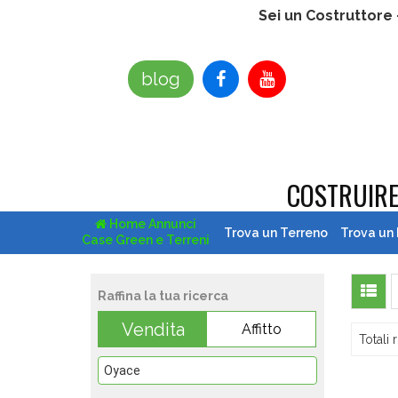
Sei un Costruttore
blog
COSTRUIR
Home Annunci
Trova un Terreno
Trova un
Case Green e Terreni
Raffina la tua ricerca
Vendita
Affitto
Totali r