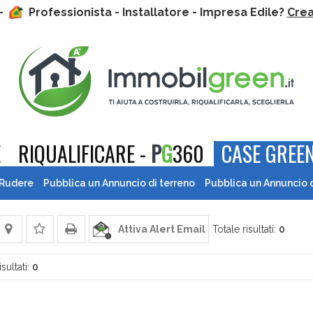
 -
Professionista - Installatore - Impresa Edile?
Crea 
E
RIQUALIFICARE -
P
G
360
CASE GREEN
 Rudere
Pubblica un Annuncio di terreno
Pubblica un Annuncio 
Attiva Alert Email
Totale risultati:
0
isultati:
0