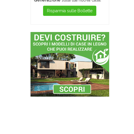
Generazione
sulla tua nuova casa!
Risparmia sulle Bollette