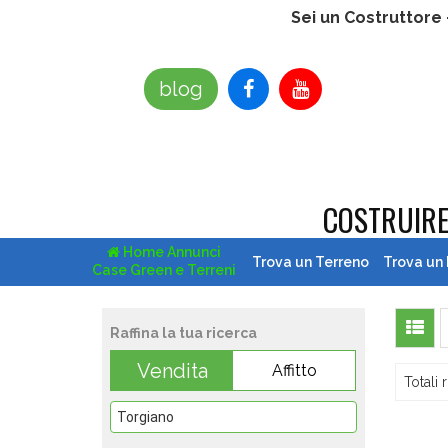
Sei un Costruttore
blog
COSTRUIR
Home Annunci
Trova un Terreno
Trova un
Case Green e Terreni
Raffina la tua ricerca
Vendita
Affitto
Totali r