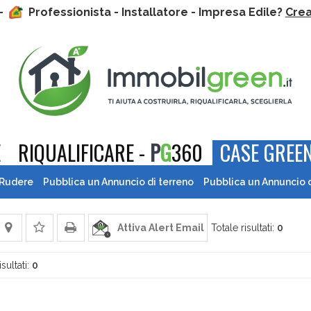
 -
Professionista - Installatore - Impresa Edile?
Crea 
E
RIQUALIFICARE -
P
G
360
CASE GREEN
 Rudere
Pubblica un Annuncio di terreno
Pubblica un Annuncio 
Attiva Alert Email
Totale risultati:
0
isultati:
0