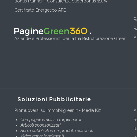
Bonus Planner - Consulenza SuperBonus 110%
Certificato Energetico APE
R
R
A
Aziende e Professionisti per la tua Ristrutturazione Green
Soluzioni Pubblicitarie
Promuoversi su Immobilgreen.it - Media Kit:
A
Campagne email su target mirati
R
Articoli sponsorizzati
R
Spazi pubblicitari nei prodotti editoriali
Video approfondimenti