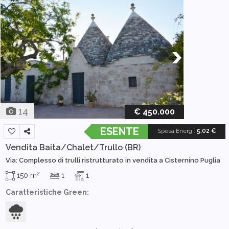
14
€ 450.000
ESENTE
Spesa Energ.
:
5,02 €
Vendita Baita/Chalet/Trullo
(BR)
Via: Complesso di trulli ristrutturato in vendita a Cisternino Puglia
2
150 m
1
1
Caratteristiche Green: