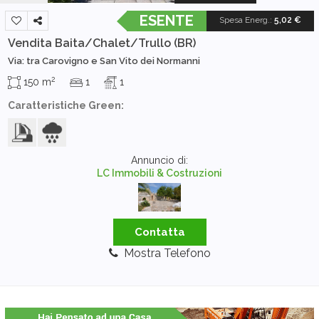
ESENTE
Spesa Energ.
:
5,02 €
Vendita Baita/Chalet/Trullo
(BR)
Via: tra Carovigno e San Vito dei Normanni
2
150 m
1
1
Caratteristiche Green:
Annuncio di:
LC Immobili & Costruzioni
Contatta
Mostra Telefono