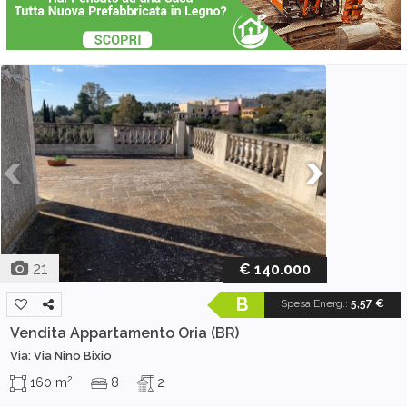
21
€ 140.000
B
Spesa Energ.
:
5,57 €
Vendita Appartamento
Oria (BR)
Via: Via Nino Bixio
2
160 m
8
2