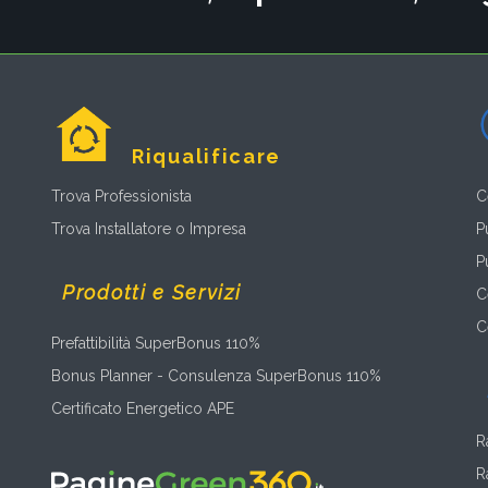
Riqualificare
Trova Professionista
C
Trova Installatore o Impresa
P
P
Prodotti e Servizi
C
C
Prefattibilità SuperBonus 110%
Bonus Planner - Consulenza SuperBonus 110%
Certificato Energetico APE
R
R