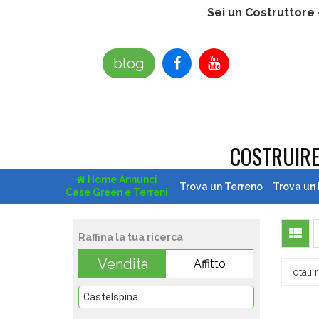
Sei un Costruttore
blog
COSTRUIR
Home Annunci
Trova un Terreno
Trova un
Case Green e Terreni
Raffina la tua ricerca
Vendita
Affitto
Totali r