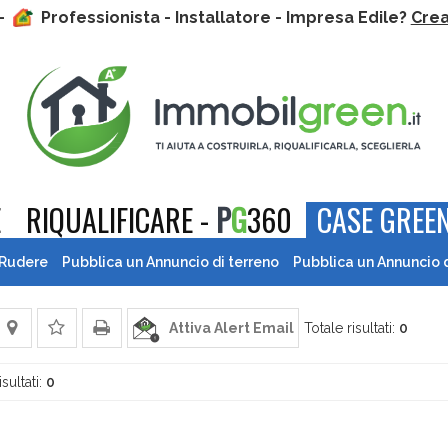
 -
Professionista - Installatore - Impresa Edile?
Crea 
E
RIQUALIFICARE -
P
G
360
CASE GREEN
 Rudere
Pubblica un Annuncio di terreno
Pubblica un Annuncio 
Attiva Alert Email
Totale risultati:
0
isultati:
0