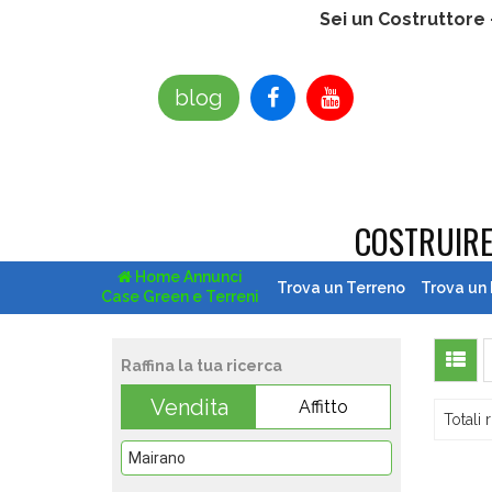
Sei un Costruttore
blog
COSTRUIR
Home Annunci
Trova un Terreno
Trova un
Case Green e Terreni
Raffina la tua ricerca
Vendita
Affitto
Totali r