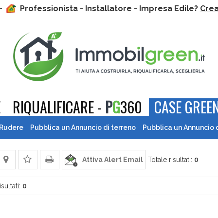
 -
Professionista - Installatore - Impresa Edile?
Crea 
E
RIQUALIFICARE -
P
G
360
CASE GREEN
 Rudere
Pubblica un Annuncio di terreno
Pubblica un Annuncio 
Attiva Alert Email
Totale risultati:
0
isultati:
0