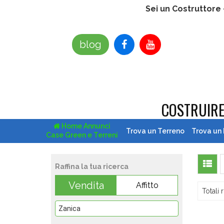
Sei un Costruttore
blog
COSTRUIR
Home Annunci
Trova un Terreno
Trova un
Case Green e Terreni
Raffina la tua ricerca
Vendita
Affitto
Totali r