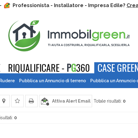
 -
Professionista - Installatore - Impresa Edile?
Crea 
E
RIQUALIFICARE -
P
G
360
CASE GREEN
 Rudere
Pubblica un Annuncio di terreno
Pubblica un Annuncio 
Attiva Alert Email
Totale risultati:
0
isultati:
0