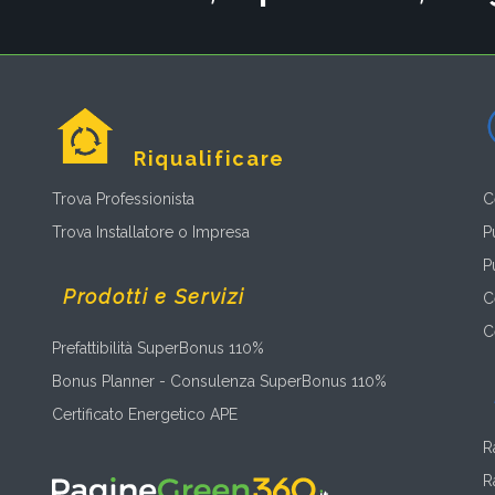
Riqualificare
Trova Professionista
C
Trova Installatore o Impresa
P
P
Prodotti e Servizi
C
C
Prefattibilità SuperBonus 110%
Bonus Planner - Consulenza SuperBonus 110%
Certificato Energetico APE
R
R