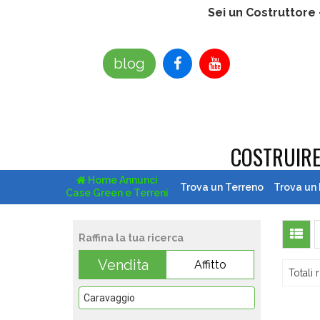
Sei un Costruttore
blog
COSTRUIR
Home Annunci
Trova un Terreno
Trova un
Case Green e Terreni
Raffina la tua ricerca
Vendita
Affitto
Totali r