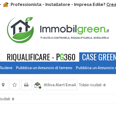
 -
Professionista - Installatore - Impresa Edile?
Crea 
E
RIQUALIFICARE -
P
G
360
CASE GREEN
 Rudere
Pubblica un Annuncio di terreno
Pubblica un Annuncio 
Attiva Alert Email
Totale risultati:
0
isultati:
0