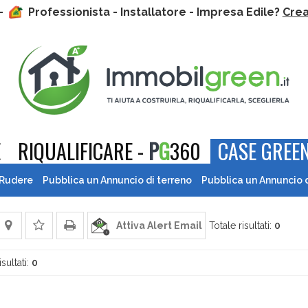
 -
Professionista - Installatore - Impresa Edile?
Crea 
E
RIQUALIFICARE -
P
G
360
CASE GREEN
 Rudere
Pubblica un Annuncio di terreno
Pubblica un Annuncio 
Attiva Alert Email
Totale risultati:
0
isultati:
0