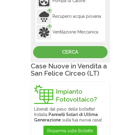
Pompa di Calore
Recupero acqua piovana
Ventilazione Meccanica
Case Nuove in Vendita a
San Felice Circeo (LT)
Impianto
Fotovoltaico?
Liberati dal peso delle bollette!
Installa
Pannelli Solari di Ultima
Generazione
sulla tua nuova casa!
Risparmia sulle Bollette