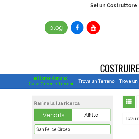
Sei un Costruttore
blog
COSTRUIR
Home Annunci
Trova un Terreno
Trova un
Case Green e Terreni
Raffina la tua ricerca
Vendita
Affitto
Totali r