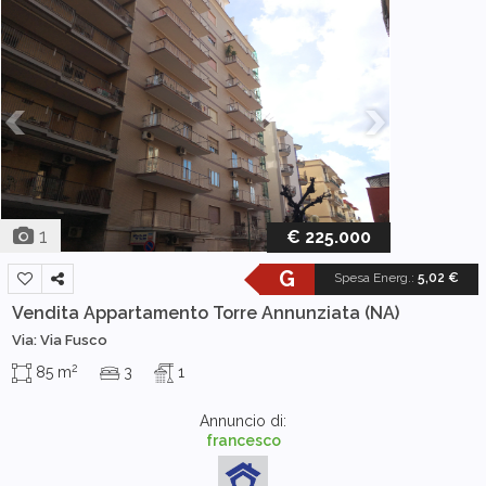
1
€ 225.000
G
Spesa Energ.
:
5,02 €
Vendita Appartamento
Torre Annunziata (NA)
Via: Via Fusco
2
85 m
3
1
Annuncio di:
francesco