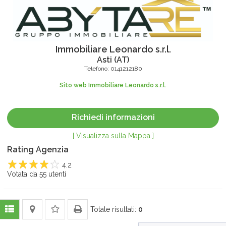
Immobiliare Leonardo s.r.l.
Asti
(
AT
)
Telefono:
0141212180
Sito web Immobiliare Leonardo s.r.l.
Richiedi informazioni
[ Visualizza sulla Mappa ]
Rating Agenzia
4.2
1
Votata da
2
3
4
55
utenti
5
Totale risultati:
0