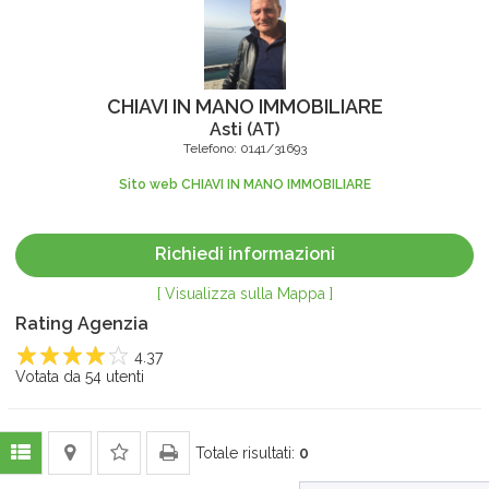
CHIAVI IN MANO IMMOBILIARE
Asti
(
AT
)
Telefono:
0141/31693
Sito web CHIAVI IN MANO IMMOBILIARE
Richiedi informazioni
[ Visualizza sulla Mappa ]
Rating Agenzia
4.37
1
Votata da
2
3
4
54
utenti
5
Totale risultati:
0