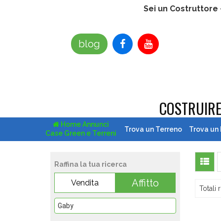
Sei un Costruttore
blog
COSTRUIR
Home Annunci
Trova un Terreno
Trova un
Case Green e Terreni
Raffina la tua ricerca
Affitto
Vendita
Totali r