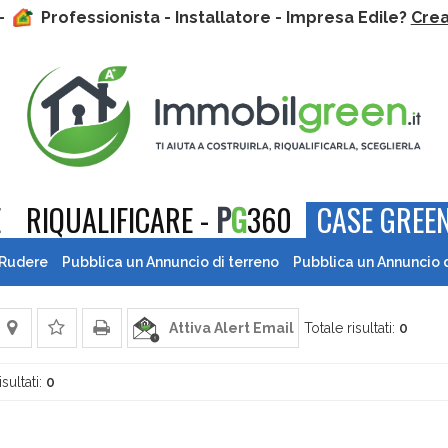
 -
Professionista - Installatore - Impresa Edile?
Crea 
E
RIQUALIFICARE -
P
G
360
CASE GREEN
 Rudere
Pubblica un Annuncio di terreno
Pubblica un Annuncio 
Attiva Alert Email
Totale risultati:
0
isultati:
0