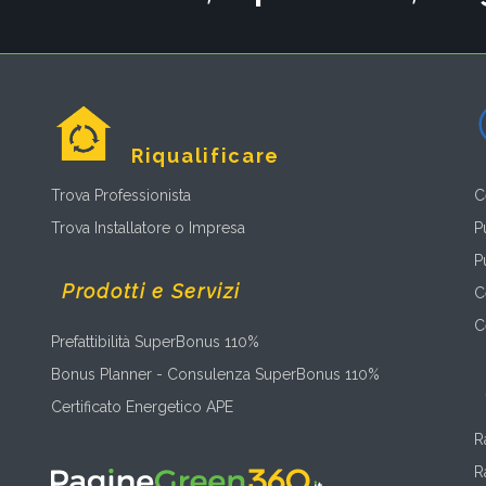
Riqualificare
Trova Professionista
C
Trova Installatore o Impresa
P
P
Prodotti e Servizi
C
C
Prefattibilità SuperBonus 110%
Bonus Planner - Consulenza SuperBonus 110%
Certificato Energetico APE
R
R