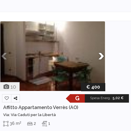
10
€ 400
G
Spesa Energ.
:
5,02 €
Affitto Appartamento
Verrès (AO)
Via: Via Caduti per la Libertà
2
36 m
2
1