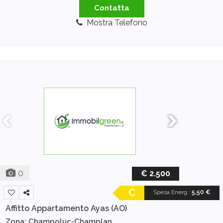
Contatta
Mostra Telefono
0
€ 2.500
C
Spesa Energ.
:
5,50 €
Affitto Appartamento
Ayas (AO)
Zona: Champoluc-Champlan