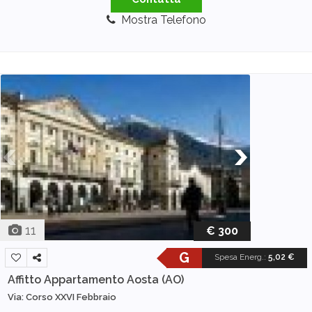
Mostra Telefono
11
€ 300
G
Spesa Energ.
:
5,02 €
Affitto Appartamento
Aosta (AO)
Via: Corso XXVI Febbraio