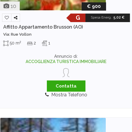
10
€ 900
G
Spesa Energ.
:
5,02 €
Affitto Appartamento
Brusson (AO)
Via: Rue Vollon
2
50 m
2
1
Annuncio di:
ACCOGLIENZA TURISTICA IMMOBILIARE
Contatta
Mostra Telefono