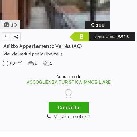
10
€ 100
B
Spesa Energ.
:
5,57 €
Affitto Appartamento
Verrès (AO)
Via: Via Caduti per la Libertà, 4
2
50 m
2
1
Annuncio di:
ACCOGLIENZA TURISTICA IMMOBILIARE
Contatta
Mostra Telefono