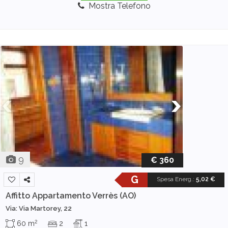
Mostra Telefono
9
€ 360
G
Spesa Energ.
:
5,02 €
Affitto Appartamento
Verrès (AO)
Via: Via Martorey, 22
2
60 m
2
1