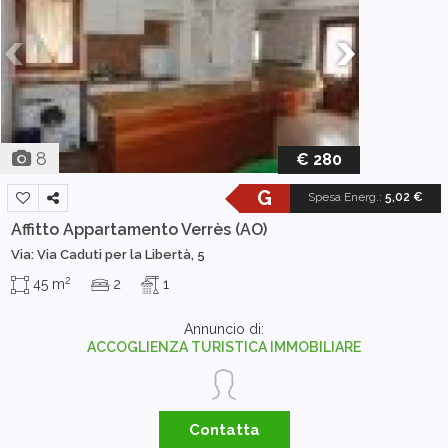
8
€ 280
G
Spesa Energ.
:
5,02 €
Affitto Appartamento
Verrès (AO)
Via: Via Caduti per la Libertà, 5
2
45 m
2
1
Annuncio di:
ACCOGLIENZA TURISTICA IMMOBILIARE
Contatta