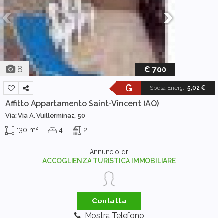
8
€ 700
G
Spesa Energ.
:
5,02 €
Affitto Appartamento
Saint-Vincent (AO)
Via: Via A. Vuillerminaz, 50
2
130 m
4
2
Annuncio di:
ACCOGLIENZA TURISTICA IMMOBILIARE
Contatta
Mostra Telefono