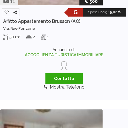
11
€ 500
G
Spesa Energ.
:
5,02 €
Affitto Appartamento
Brusson (AO)
Via: Rue Fontaine
2
50 m
2
1
Annuncio di:
ACCOGLIENZA TURISTICA IMMOBILIARE
Contatta
Mostra Telefono