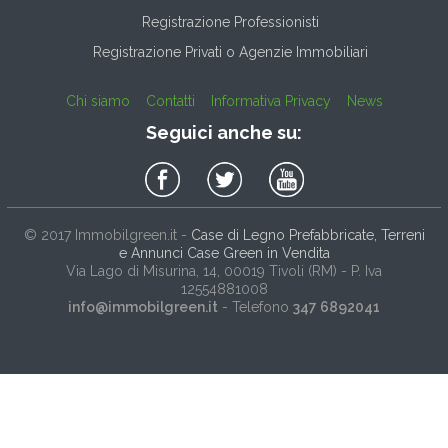
Registrazione Professionisti
Registrazione Privati o Agenzie Immobiliari
Chi siamo
Contatti
Informativa Privacy
News
Seguici anche su:
© 2017
Immobilgreen.it
-
Case di Legno Prefabbricate, Terreni
e Annunci Case Green in Vendita
Via Lago di Misurina, 14
, 00019
Tivoli
(
RM
) - P. Iva
12554881008
info@immobilgreen.it
- Telefono
347 6892041