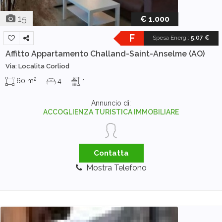
15
€ 1.000
F
Spesa Energ.
:
5,07 €
Affitto Appartamento
Challand-Saint-Anselme (AO)
Via: Localita Corliod
2
60 m
4
1
Annuncio di:
ACCOGLIENZA TURISTICA IMMOBILIARE
Contatta
Mostra Telefono