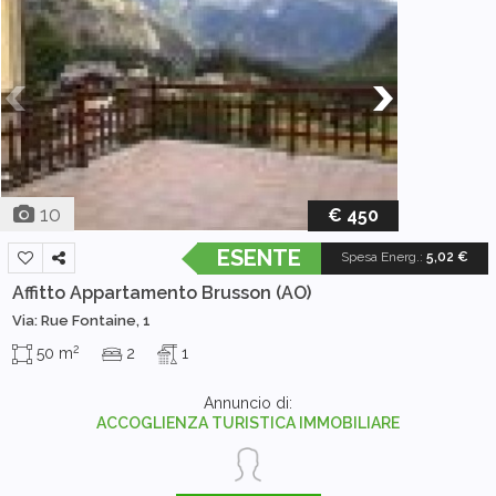
10
€ 450
ESENTE
Spesa Energ.
:
5,02 €
Affitto Appartamento
Brusson (AO)
Via: Rue Fontaine, 1
2
50 m
2
1
Annuncio di:
ACCOGLIENZA TURISTICA IMMOBILIARE