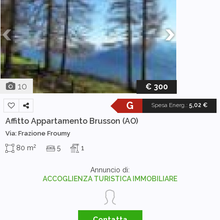
10
€ 300
G
Spesa Energ.
:
5,02 €
Affitto Appartamento
Brusson (AO)
Via: Frazione Froumy
2
80 m
5
1
Annuncio di:
ACCOGLIENZA TURISTICA IMMOBILIARE
Contatta