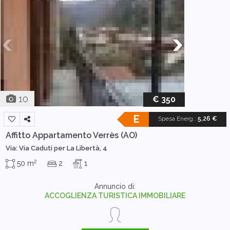
10
€ 350
E
Spesa Energ.
:
5,26 €
Affitto Appartamento
Verrès (AO)
Via: Via Caduti per La Libertà, 4
2
50 m
2
1
Annuncio di:
ACCOGLIENZA TURISTICA IMMOBILIARE