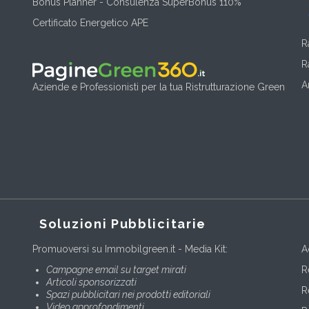
Bonus Planner - Consulenza SuperBonus 110%
Certificato Energetico APE
R
R
A
Aziende e Professionisti per la tua Ristrutturazione Green
Soluzioni Pubblicitarie
Promuoversi su Immobilgreen.it - Media Kit:
A
Campagne email su target mirati
R
Articoli sponsorizzati
R
Spazi pubblicitari nei prodotti editoriali
Video approfondimenti