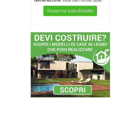
Generazione
sulla tua nuova casa!
Risparmia sulle Bollette