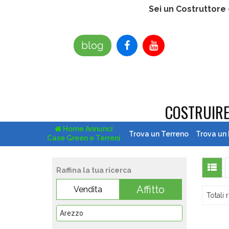
Sei un Costruttore
blog
COSTRUIR
Home Annunci
Trova un Terreno
Trova un
Case Green e Terreni
Raffina la tua ricerca
Affitto
Vendita
Totali r