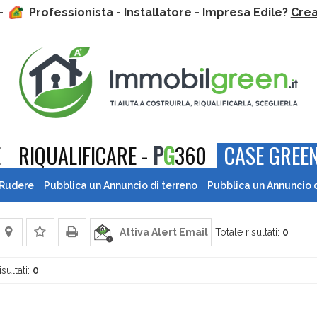
 -
Professionista - Installatore - Impresa Edile?
Crea 
E
RIQUALIFICARE -
P
G
360
CASE GREEN
 Rudere
Pubblica un Annuncio di terreno
Pubblica un Annuncio 
Attiva Alert Email
Totale risultati:
0
isultati:
0