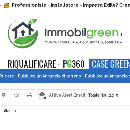
 -
Professionista - Installatore - Impresa Edile?
Crea 
E
RIQUALIFICARE -
P
G
360
CASE GREEN
 Rudere
Pubblica un Annuncio di terreno
Pubblica un Annuncio 
Attiva Alert Email
Totale risultati:
0
isultati:
0