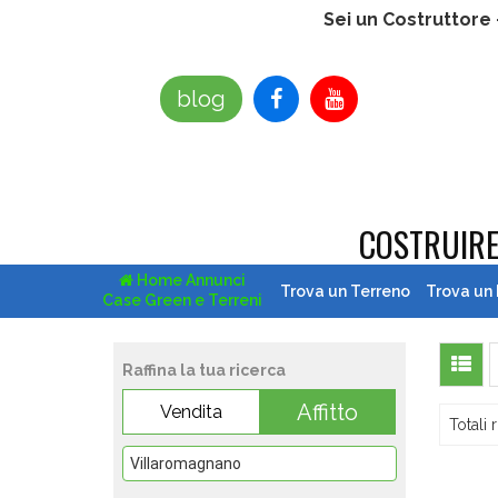
Sei un Costruttore
blog
COSTRUIR
Home Annunci
Trova un Terreno
Trova un
Case Green e Terreni
Raffina la tua ricerca
Affitto
Vendita
Totali r