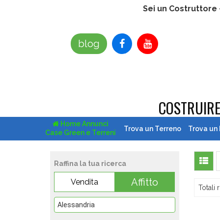
Sei un Costruttore
blog
COSTRUIR
Home Annunci
Trova un Terreno
Trova un
Case Green e Terreni
Raffina la tua ricerca
Affitto
Vendita
Totali r