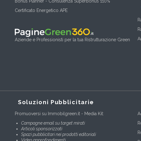
Bonus Planner - Consulenza SuperBonus 110%
Certificato Energetico APE
R
R
A
Aziende e Professionisti per la tua Ristrutturazione Green
Soluzioni Pubblicitarie
Promuoversi su Immobilgreen.it - Media Kit:
A
Campagne email su target mirati
R
Articoli sponsorizzati
R
Spazi pubblicitari nei prodotti editoriali
Video approfondimenti