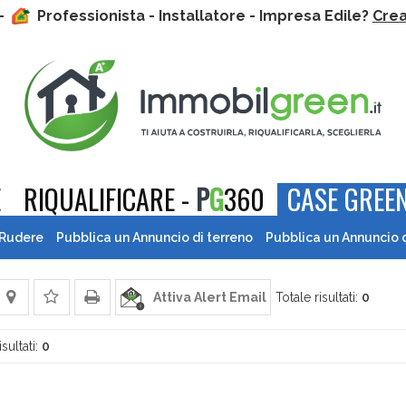
 -
Professionista - Installatore - Impresa Edile?
Crea 
E
RIQUALIFICARE -
P
G
360
CASE GREEN
 Rudere
Pubblica un Annuncio di terreno
Pubblica un Annuncio 
Attiva Alert Email
Totale risultati:
0
isultati:
0