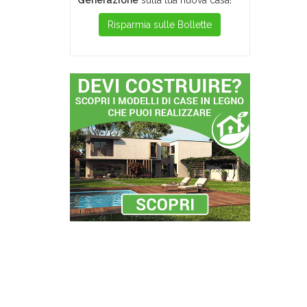
Generazione
sulla tua nuova casa!
Risparmia sulle Bollette