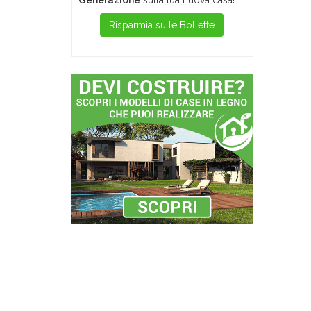
Generazione
sulla tua nuova casa!
Risparmia sulle Bollette