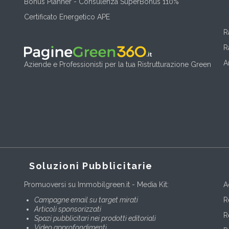
Bonus Planner - Consulenza SuperBonus 110%
Certificato Energetico APE
R
R
A
Aziende e Professionisti per la tua Ristrutturazione Green
Soluzioni Pubblicitarie
Promuoversi su Immobilgreen.it - Media Kit:
A
Campagne email su target mirati
R
Articoli sponsorizzati
R
Spazi pubblicitari nei prodotti editoriali
Video approfondimenti