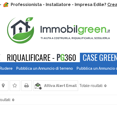
 -
Professionista - Installatore - Impresa Edile?
Crea 
E
RIQUALIFICARE -
P
G
360
CASE GREEN
 Rudere
Pubblica un Annuncio di terreno
Pubblica un Annuncio 
Attiva Alert Email
Totale risultati:
0
isultati:
0