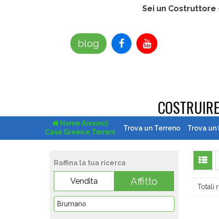
Sei un Costruttore
blog
COSTRUIR
Home Annunci
Trova un Terreno
Trova un
Case Green e Terreni
Raffina la tua ricerca
Affitto
Vendita
Totali r