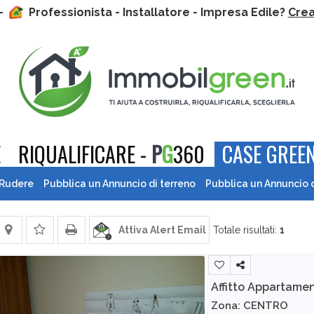
 -
Professionista - Installatore - Impresa Edile?
Crea 
E
RIQUALIFICARE -
P
G
360
CASE GREEN
 Rudere
Pubblica un Annuncio di terreno
Pubblica un Annuncio 
Attiva Alert Email
Totale risultati:
1
Affitto Appartame
Zona: CENTRO