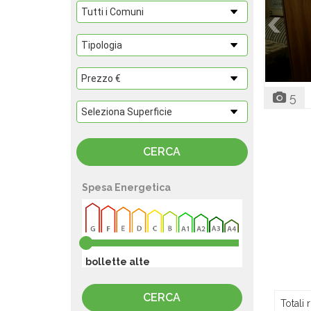
5
Spesa Energetica
bollette alte
Totali r