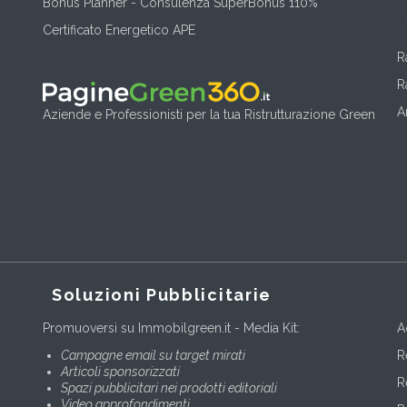
Bonus Planner - Consulenza SuperBonus 110%
Certificato Energetico APE
R
R
A
Aziende e Professionisti per la tua Ristrutturazione Green
Soluzioni Pubblicitarie
Promuoversi su Immobilgreen.it - Media Kit:
A
Campagne email su target mirati
R
Articoli sponsorizzati
R
Spazi pubblicitari nei prodotti editoriali
Video approfondimenti