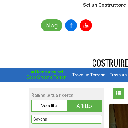
Sei un Costruttore
blog
COSTRUIR
Home Annunci
Trova un Terreno
Trova un
Case Green e Terreni
Raffina la tua ricerca
Affitto
Vendita