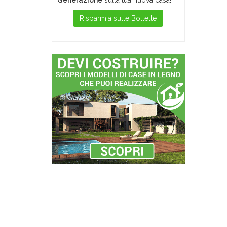
Generazione
sulla tua nuova casa!
Risparmia sulle Bollette