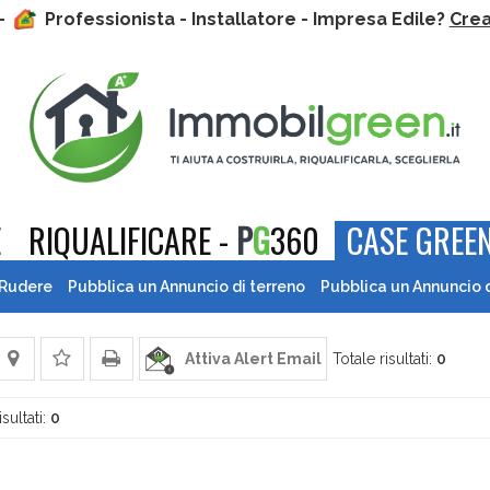
 -
Professionista - Installatore - Impresa Edile?
Crea 
E
RIQUALIFICARE -
P
G
360
CASE GREEN
 Rudere
Pubblica un Annuncio di terreno
Pubblica un Annuncio 
Attiva Alert Email
Totale risultati:
0
isultati:
0