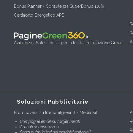
Bonus Planner - Consulenza SuperBonus 110%
Certificato Energetico APE
R
R
A
Aziende e Professionisti per la tua Ristrutturazione Green
Soluzioni Pubblicitarie
Promuoversi su Immobilgreen.it - Media Kit:
A
Campagne email su target mirati
R
Articoli sponsorizzati
R
Spazi pubblicitari nei prodotti editoriali