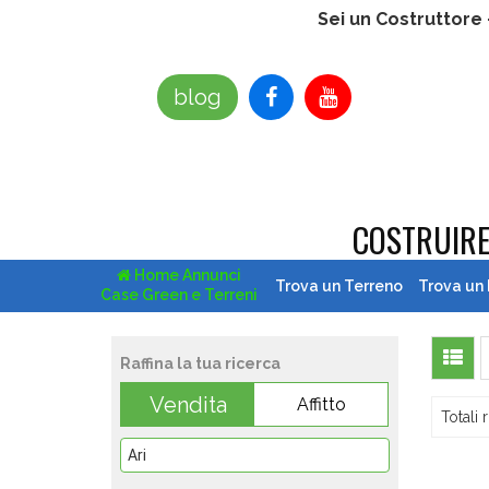
Sei un Costruttore
blog
COSTRUIR
Home Annunci
Trova un Terreno
Trova un
Case Green e Terreni
Raffina la tua ricerca
Vendita
Affitto
Totali r