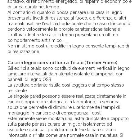
abitativo, di rendimento energetico, di risparmio economico e
di lunga durata nel tempo.
Al contrario di quanto si possa pensare una casa in legno
presenta alti livelli di resistenza al fuoco, a differenza di altri
materiali usati nell'edilizia tradizionale che in caso di incendio
perdono velocemente la prorpie caratteristiche fisiche e
strutturali. Inoltre le case in legno presentano un ottimo
comportamento antisimico.
Non in ultimo costruire edifici in legno consente tempi rapidi
di realizzazione.
Case in legno con struttura a Telaio (Timber Frame)
Gli edifici a telaio sono costituiti da elementi verticali in legno
lamellare intervallati da materiale isolante e tamponati con
pannelli di legno OSB.
La struttura portante risulta così leggera e al tempo stesso
resistente.
Le singole pareti possono essere realizzate direttamente in
cantiere oppure prefabbricate in laboratorio; la seconda
soluzione permette di diminuire ulteriormente i tempi di
montaggio in cantiere e di conseguenza i costi.
Esternamente viene montata una lastra di isolante a cappotto
sulla parete per assicurare un miglior isolamento ed
escludere eventuali ponti termici. Infine la parete viene
intonacata o rifinita come una normale casa in muratura. Si