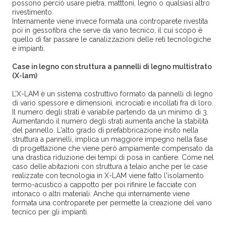
possono perciò usare pietra, matttoni, legno o qualsiasi altro
rivestimento.
Internamente viene invece formata una controparete rivestita
poi in gessofibra che serve da vano tecnico, il cui scopo è
quello di far passare le canalizzazioni delle reti tecnologiche
e impianti.
Case in legno con struttura a pannelli di legno multistrato
(X-lam)
L’X-LAM è un sistema costruttivo formato da pannelli di legno
di vario spessore e dimensioni, incrociati e incollati fra di loro.
Il numero degli strati è variabile partendo da un minimo di 3.
Aumentando il numero degli strati aumenta anche la stabilità
del pannello. L'alto grado di prefabbricazione insito nella
struttura a pannelli, implica un maggiore impegno nella fase
di progettazione che viene però ampiamente compensato da
una drastica riduzione dei tempi di posa in cantiere. Come nel
caso delle abitazioni con struttura a telaio anche per le case
realizzate con tecnologia in X-LAM viene fatto l'isolamento
termo-acustico a cappotto per poi rifinire le facciate con
intonaco o altri materiali. Anche qui internamente viene
formata una controparete per permette la creazione del vano
tecnico per gli impianti.