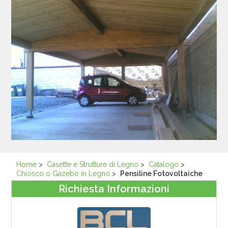
Home
>
Casette e Strutture di Legno
>
Catalogo
>
Chiosco o Gazebo in Legno
>
Pensiline Fotovoltaiche
Richiesta Informazioni