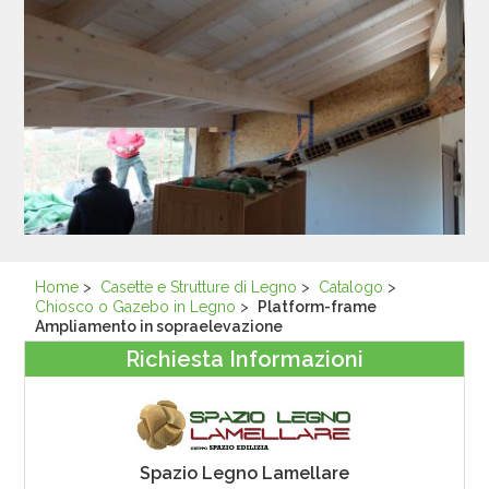
Home
>
Casette e Strutture di Legno
>
Catalogo
>
Chiosco o Gazebo in Legno
>
Platform-frame
Ampliamento in sopraelevazione
Richiesta Informazioni
Spazio Legno Lamellare