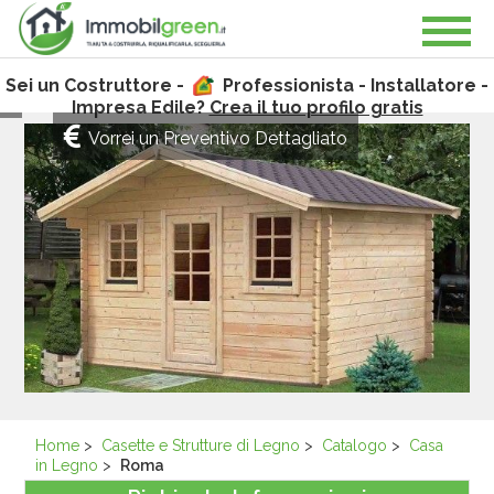
Sei un Costruttore -
Professionista - Installatore -
Impresa Edile?
Crea il tuo profilo gratis
Vorrei un Preventivo Dettagliato
Home
>
Casette e Strutture di Legno
>
Catalogo
>
Casa
in Legno
>
Roma