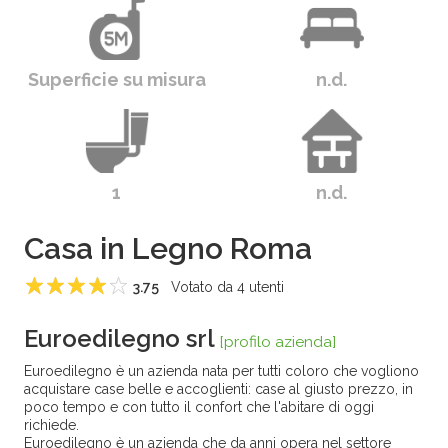
Superficie su misura
n.d.
1
n.d.
Casa in Legno Roma
3.75
Votato da
4
utenti
1
2
3
4
5
Euroedilegno srl
[profilo azienda]
Euroedilegno è un azienda nata per tutti coloro che vogliono
acquistare case belle e accoglienti: case al giusto prezzo, in
poco tempo e con tutto il confort che l'abitare di oggi
richiede.
Euroedilegno è un azienda che da anni opera nel settore